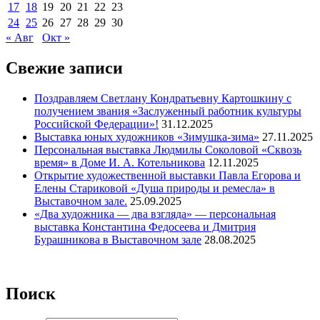
17
18
19
20
21
22
23
24
25
26
27
28
29
30
« Авг
Окт »
Свежие записи
Поздравляем Светлану Кондратьевну Картошкину с
получением звания «Заслуженный работник культуры
Российской Федерации»!
31.12.2025
Выставка юных художников «Зимушка-зима»
27.11.2025
Персональная выставка Людмилы Соколовой «Сквозь
время» в Доме И. А. Котельникова
12.11.2025
Открытие художественной выставки Павла Егорова и
Елены Стариковой «Душа природы и ремесла» в
Выставочном зале.
25.09.2025
«Два художника — два взгляда» — персональная
выставка Константина Федосеева и Дмитрия
Бурашникова в Выставочном зале
28.08.2025
Поиск