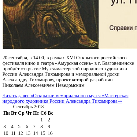
20 сентября, в 14.00, в рамках XVI Открытого российского
фестиваля кино и театра «Амурская осень» в г. Благовещенске
пройдёт открытие Музея-мастерской народного художника
России Александра Тихомирова и мемориальной доски
Александру Тихомирову, проект которой разработан
Николаем Алексеевичем Неведомским.
Читать далее
«Открытие мемориального музея «Мастерская
народного художника России Александра Тихомирова»»
Сентябрь 2018
Пн
Вт
Ср
Чт
Пт
Сб
Вс
1
2
3
4
5
6
7
8
9
10
11
12
13
14
15
16