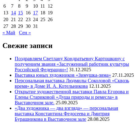
6
7
8
9
10
11
12
13
14
15
16
17
18
19
20
21
22
23
24
25
26
27
28
29
30
31
« Май
Сен »
Свежие записи
Поздравляем Светлану Кондратьевну Картошкину с
получением звания «Заслуженный работник культуры
Российской Федерации»!
31.12.2025
Выставка юных художников «Зимушка-зима»
27.11.2025
Персональная выставка Людмилы Соколовой «Сквозь
время» в Доме И. А. Котельникова
12.11.2025
Открытие художественной выставки Павла Егорова и
Елены Стариковой «Душа природы и ремесла» в
Выставочном зале.
25.09.2025
«Два художника — два взгляда» — персональная
выставка Константина Федосеева и Дмитрия
Бурашникова в Выставочном зале
28.08.2025