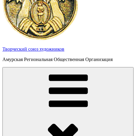
Творческий союз художников
Амурская Региональная Общественная Организация