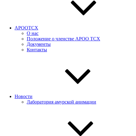
АРООТСХ
О нас
Положение о членстве АРОО ТСХ
Документы
Контакты
Новости
Лаборатория амурской анимации