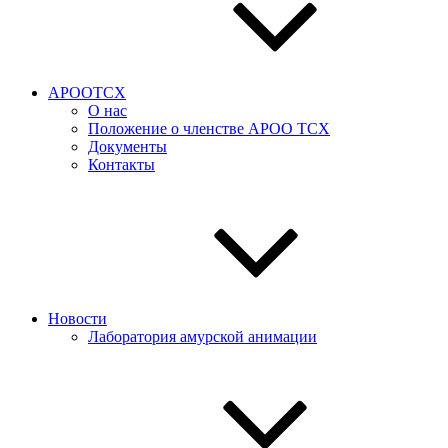
АРООТСХ
О нас
Положение о членстве АРОО ТСХ
Документы
Контакты
Новости
Лаборатория амурской анимации