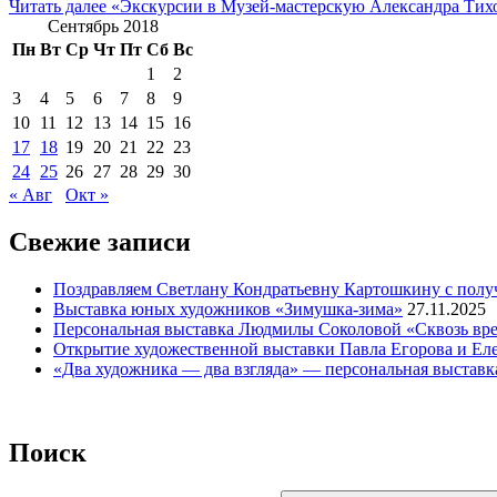
Читать далее
«Экскурсии в Музей-мастерскую Александра Тих
Сентябрь 2018
Пн
Вт
Ср
Чт
Пт
Сб
Вс
1
2
3
4
5
6
7
8
9
10
11
12
13
14
15
16
17
18
19
20
21
22
23
24
25
26
27
28
29
30
« Авг
Окт »
Свежие записи
Поздравляем Светлану Кондратьевну Картошкину с полу
Выставка юных художников «Зимушка-зима»
27.11.2025
Персональная выставка Людмилы Соколовой «Сквозь вре
Открытие художественной выставки Павла Егорова и Ел
«Два художника — два взгляда» — персональная выставк
Поиск