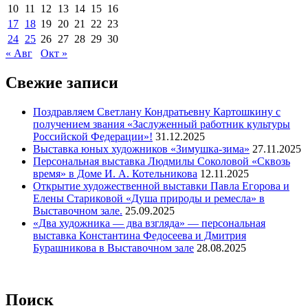
10
11
12
13
14
15
16
17
18
19
20
21
22
23
24
25
26
27
28
29
30
« Авг
Окт »
Свежие записи
Поздравляем Светлану Кондратьевну Картошкину с
получением звания «Заслуженный работник культуры
Российской Федерации»!
31.12.2025
Выставка юных художников «Зимушка-зима»
27.11.2025
Персональная выставка Людмилы Соколовой «Сквозь
время» в Доме И. А. Котельникова
12.11.2025
Открытие художественной выставки Павла Егорова и
Елены Стариковой «Душа природы и ремесла» в
Выставочном зале.
25.09.2025
«Два художника — два взгляда» — персональная
выставка Константина Федосеева и Дмитрия
Бурашникова в Выставочном зале
28.08.2025
Поиск