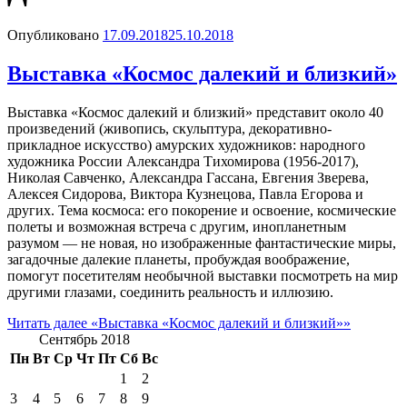
Опубликовано
17.09.2018
25.10.2018
Выставка «Космос далекий и близкий»
Выставка «Космос далекий и близкий» представит около 40
произведений (живопись, скульптура, декоративно-
прикладное искусство) амурских художников: народного
художника России Александра Тихомирова (1956-2017),
Николая Савченко, Александра Гассана, Евгения Зверева,
Алексея Сидорова, Виктора Кузнецова, Павла Егорова и
других. Тема космоса: его покорение и освоение, космические
полеты и возможная встреча с другим, инопланетным
разумом — не новая, но изображенные фантастические миры,
загадочные далекие планеты, пробуждая воображение,
помогут посетителям необычной выставки посмотреть на мир
другими глазами, соединить реальность и иллюзию.
Читать далее
«Выставка «Космос далекий и близкий»»
Сентябрь 2018
Пн
Вт
Ср
Чт
Пт
Сб
Вс
1
2
3
4
5
6
7
8
9