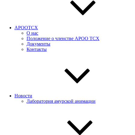
АРООТСХ
О нас
Положение о членстве АРОО ТСХ
Документы
Контакты
Новости
Лаборатория амурской анимации