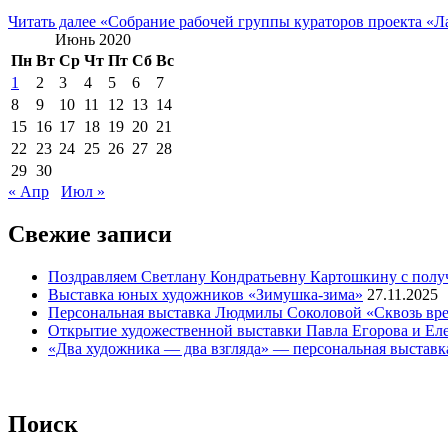
Читать далее
«Cобрание рабочей группы кураторов проекта «Л
Июнь 2020
Пн
Вт
Ср
Чт
Пт
Сб
Вс
1
2
3
4
5
6
7
8
9
10
11
12
13
14
15
16
17
18
19
20
21
22
23
24
25
26
27
28
29
30
« Апр
Июл »
Свежие записи
Поздравляем Светлану Кондратьевну Картошкину с полу
Выставка юных художников «Зимушка-зима»
27.11.2025
Персональная выставка Людмилы Соколовой «Сквозь вре
Открытие художественной выставки Павла Егорова и Ел
«Два художника — два взгляда» — персональная выставк
Поиск