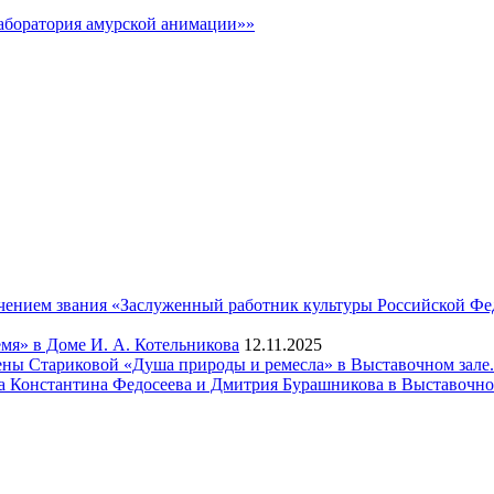
аборатория амурской анимации»»
чением звания «Заслуженный работник культуры Российской Фе
мя» в Доме И. А. Котельникова
12.11.2025
ены Стариковой «Душа природы и ремесла» в Выставочном зале.
а Константина Федосеева и Дмитрия Бурашникова в Выставочно