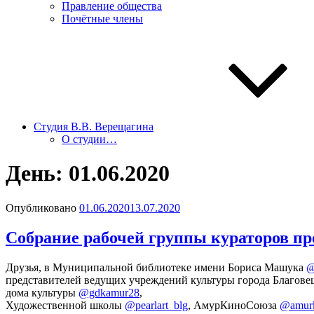
Правление общества
Почётные члены
Студия В.В. Верещагина
О студии…
День:
01.06.2020
Опубликовано
01.06.2020
13.07.2020
Cобрание рабочей группы кураторов п
Друзья, в Муниципальной библиотеке имени Бориса Машука
@
представителей ведущих учреждений культуры города Благов
дома культуры
@gdkamur28
,
Художественной школы
@pearlart_blg
, АмурКиноСоюза
@amurk