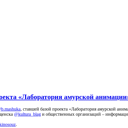
роекта «Лаборатория амурской анимации
b.mashuka
, ставшей базой проекта «Лаборатория амурской аним
ещенска
@kultura_blag
и общественных организаций – информац
inosouz
.