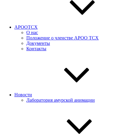
АРООТСХ
О нас
Положение о членстве АРОО ТСХ
Документы
Контакты
Новости
Лаборатория амурской анимации