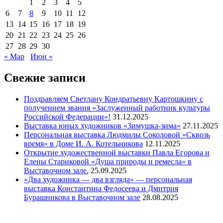
1
2
3
4
5
6
7
8
9
10
11
12
13
14
15
16
17
18
19
20
21
22
23
24
25
26
27
28
29
30
« Мар
Июн »
Свежие записи
Поздравляем Светлану Кондратьевну Картошкину с
получением звания «Заслуженный работник культуры
Российской Федерации»!
31.12.2025
Выставка юных художников «Зимушка-зима»
27.11.2025
Персональная выставка Людмилы Соколовой «Сквозь
время» в Доме И. А. Котельникова
12.11.2025
Открытие художественной выставки Павла Егорова и
Елены Стариковой «Душа природы и ремесла» в
Выставочном зале.
25.09.2025
«Два художника — два взгляда» — персональная
выставка Константина Федосеева и Дмитрия
Бурашникова в Выставочном зале
28.08.2025