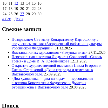
10
11
12
13
14
15
16
17
18
19
20
21
22
23
24
25
26
27
28
29
30
« Сен
Дек »
Свежие записи
Поздравляем Светлану Кондратьевну Картошкину с
получением звания «Заслуженный работник культуры
Российской Федерации»!
31.12.2025
Выставка юных художников «Зимушка-зима»
27.11.2025
Персональная выставка Людмилы Соколовой «Сквозь
время» в Доме И. А. Котельникова
12.11.2025
Открытие художественной выставки Павла Егорова и
Елены Стариковой «Душа природы и ремесла» в
Выставочном зале.
25.09.2025
«Два художника — два взгляда» — персональная
выставка Константина Федосеева и Дмитрия
Бурашникова в Выставочном зале
28.08.2025
Поиск