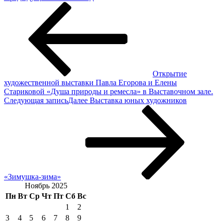
Открытие
художественной выставки Павла Егорова и Елены
Стариковой «Душа природы и ремесла» в Выставочном зале.
Следующая запись
Далее
Выставка юных художников
«Зимушка-зима»
Ноябрь 2025
Пн
Вт
Ср
Чт
Пт
Сб
Вс
1
2
3
4
5
6
7
8
9