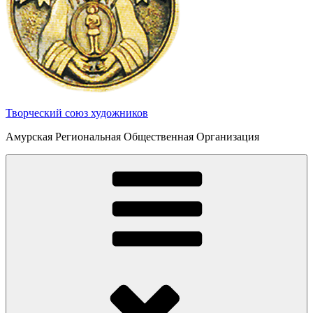
Творческий союз художников
Амурская Региональная Общественная Организация