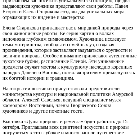
Приглашаем вас посетить уникальную экспозицию, где два
выдающихся художника представляют свои работы. Павел
Егоров и Елена Старикова создали два уникальных мира,
отражающих их видение и мастерство.
Елена Старикова приглашает вас в мир дикой природы через
свои живописные работы. Ее серия картин о волках
наполнена глубоким символизмом. Художница исследует
темы материнства, свободы и семейных уз, создавая
произведения, которые заставляют задуматься о хрупкости и
величии природы. Особое внимание привлекают аутентичные
чукотские бубны, расписанные Еленой. Эти уникальные
предметы служат мостом к культурному наследию коренных
народов Дальнего Востока, позволяя зрителям прикоснуться к
их богатой истории и традициям.
На открытии выставки присутствовали представители
министерства культуры и национальной политики Амурской
области, Алексей Савельев, ведущий специалист музея
космодрома Восточный, члены Творческого Союза
художников и другие почетные гости.
Выставка «Душа природы и ремесла» будет работать до 15
октября. Приглашаем всех ценителей искусства и природы
погрузиться в это глубокое и многогранное путешествие.