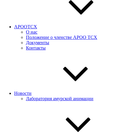
АРООТСХ
О нас
Положение о членстве АРОО ТСХ
Документы
Контакты
Новости
Лаборатория амурской анимации