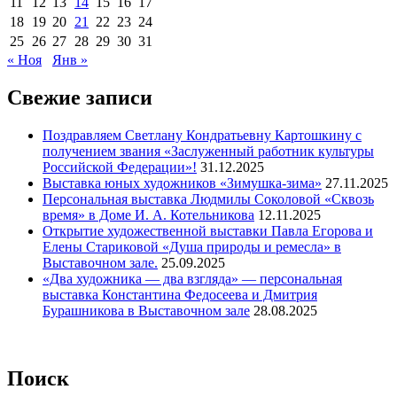
11
12
13
14
15
16
17
18
19
20
21
22
23
24
25
26
27
28
29
30
31
« Ноя
Янв »
Свежие записи
Поздравляем Светлану Кондратьевну Картошкину с
получением звания «Заслуженный работник культуры
Российской Федерации»!
31.12.2025
Выставка юных художников «Зимушка-зима»
27.11.2025
Персональная выставка Людмилы Соколовой «Сквозь
время» в Доме И. А. Котельникова
12.11.2025
Открытие художественной выставки Павла Егорова и
Елены Стариковой «Душа природы и ремесла» в
Выставочном зале.
25.09.2025
«Два художника — два взгляда» — персональная
выставка Константина Федосеева и Дмитрия
Бурашникова в Выставочном зале
28.08.2025
Поиск