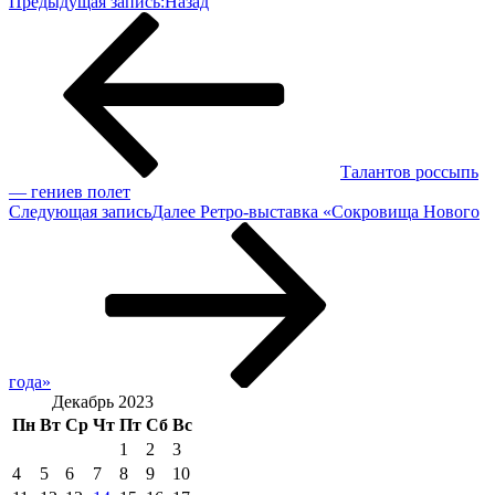
Предыдущая запись:
Назад
Талантов россыпь
— гениев полет
Следующая запись
Далее
Ретро-выставка «Сокровища Нового
года»
Декабрь 2023
Пн
Вт
Ср
Чт
Пт
Сб
Вс
1
2
3
4
5
6
7
8
9
10