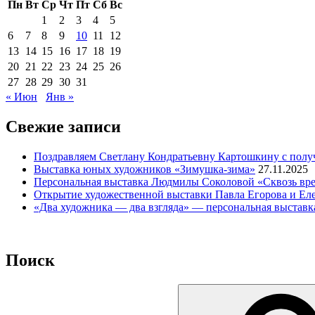
Пн
Вт
Ср
Чт
Пт
Сб
Вс
1
2
3
4
5
6
7
8
9
10
11
12
13
14
15
16
17
18
19
20
21
22
23
24
25
26
27
28
29
30
31
« Июн
Янв »
Свежие записи
Поздравляем Светлану Кондратьевну Картошкину с полу
Выставка юных художников «Зимушка-зима»
27.11.2025
Персональная выставка Людмилы Соколовой «Сквозь вре
Открытие художественной выставки Павла Егорова и Ел
«Два художника — два взгляда» — персональная выставк
Поиск