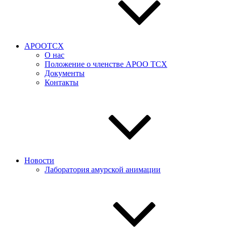
АРООТСХ
О нас
Положение о членстве АРОО ТСХ
Документы
Контакты
Новости
Лаборатория амурской анимации