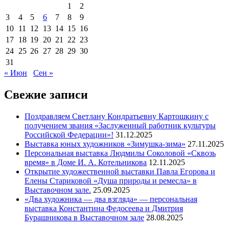
1
2
3
4
5
6
7
8
9
10
11
12
13
14
15
16
17
18
19
20
21
22
23
24
25
26
27
28
29
30
31
« Июн
Сен »
Свежие записи
Поздравляем Светлану Кондратьевну Картошкину с
получением звания «Заслуженный работник культуры
Российской Федерации»!
31.12.2025
Выставка юных художников «Зимушка-зима»
27.11.2025
Персональная выставка Людмилы Соколовой «Сквозь
время» в Доме И. А. Котельникова
12.11.2025
Открытие художественной выставки Павла Егорова и
Елены Стариковой «Душа природы и ремесла» в
Выставочном зале.
25.09.2025
«Два художника — два взгляда» — персональная
выставка Константина Федосеева и Дмитрия
Бурашникова в Выставочном зале
28.08.2025