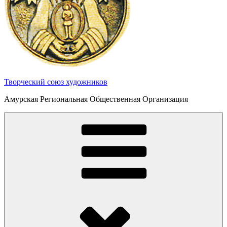
Творческий союз художников
Амурская Региональная Общественная Организация