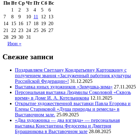
Пн
Вт
Ср
Чт
Пт
Сб
Вс
1
2
3
4
5
6
7
8
9
10
11
12
13
14
15
16
17
18
19
20
21
22
23
24
25
26
27
28
29
30
31
Июн »
Свежие записи
Поздравляем Светлану Кондратьевну Картошкину с
получением звания «Заслуженный работник культуры
Российской Федерации»!
31.12.2025
Выставка юных художников «Зимушка-зима»
27.11.2025
Персональная выставка Людмилы Соколовой «Сквозь
время» в Доме И. А. Котельникова
12.11.2025
Открытие художественной выставки Павла Егорова и
Елены Стариковой «Душа природы и ремесла» в
Выставочном зале.
25.09.2025
«Два художника — два взгляда» — персональная
выставка Константина Федосеева и Дмитрия
Бурашникова в Выставочном зале
28.08.2025