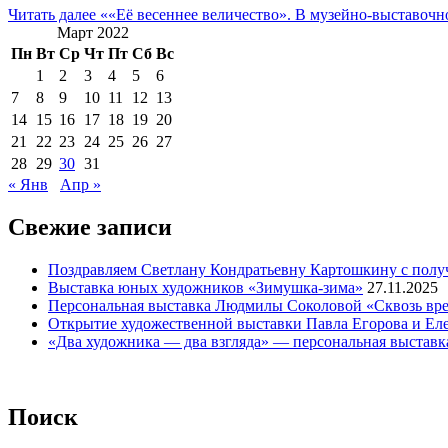
Читать далее
««Её весеннее величество». В музейно-выставочн
Март 2022
Пн
Вт
Ср
Чт
Пт
Сб
Вс
1
2
3
4
5
6
7
8
9
10
11
12
13
14
15
16
17
18
19
20
21
22
23
24
25
26
27
28
29
30
31
« Янв
Апр »
Свежие записи
Поздравляем Светлану Кондратьевну Картошкину с полу
Выставка юных художников «Зимушка-зима»
27.11.2025
Персональная выставка Людмилы Соколовой «Сквозь вре
Открытие художественной выставки Павла Егорова и Ел
«Два художника — два взгляда» — персональная выставк
Поиск