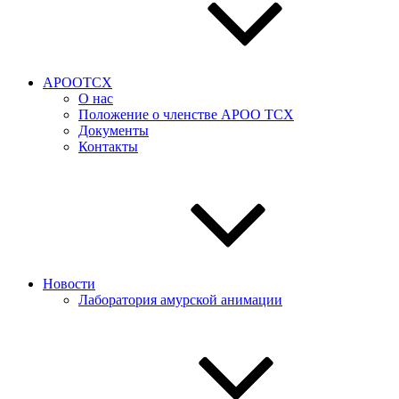
АРООТСХ
О нас
Положение о членстве АРОО ТСХ
Документы
Контакты
Новости
Лаборатория амурской анимации