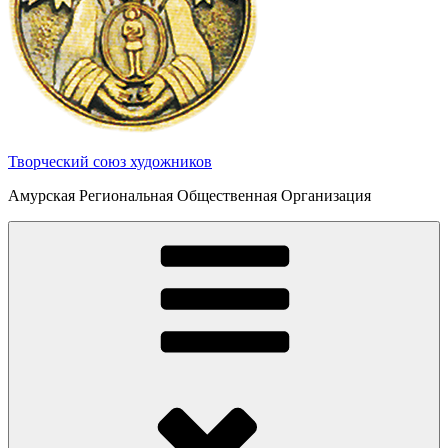
Творческий союз художников
Амурская Региональная Общественная Организация