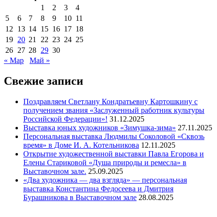
1
2
3
4
5
6
7
8
9
10
11
12
13
14
15
16
17
18
19
20
21
22
23
24
25
26
27
28
29
30
« Мар
Май »
Свежие записи
Поздравляем Светлану Кондратьевну Картошкину с
получением звания «Заслуженный работник культуры
Российской Федерации»!
31.12.2025
Выставка юных художников «Зимушка-зима»
27.11.2025
Персональная выставка Людмилы Соколовой «Сквозь
время» в Доме И. А. Котельникова
12.11.2025
Открытие художественной выставки Павла Егорова и
Елены Стариковой «Душа природы и ремесла» в
Выставочном зале.
25.09.2025
«Два художника — два взгляда» — персональная
выставка Константина Федосеева и Дмитрия
Бурашникова в Выставочном зале
28.08.2025