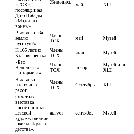
Живопись
«ТСХ»,
май
ХШ
посвященная
Дню Победы
«Мадонны
войны»
Выставка «За
Члены
землю
май
Музей
ТСХ
русскую!»
К 165-летию
Члены
июнь
Музей
Благовещенска
ТСХ
«Его
Члены
Музей или
Величество
ноябрь
ТСХ
ХШ
Натюрморт»
Выставка
Члены
пленэрных
Сентябрь
ХШ
ТСХ
работ.
Отчетная
выставка
воспитанников
детской
август
сентябрь
Музей
художественной
школы «Краски
детства».